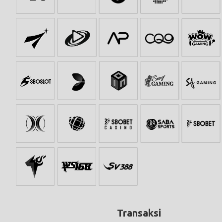
Transaksi