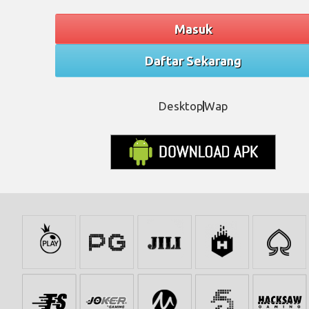
Masuk
Daftar Sekarang
Desktop
Wap