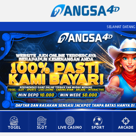
SELAMAT DATANG DI W
TOGEL
SLOT
LIVE CASINO
SPORT
ARCADE