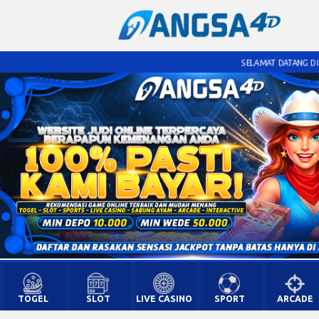
SELAMAT DATANG DI WEB
TOGEL
SLOT
LIVE CASINO
SPORT
ARCADE