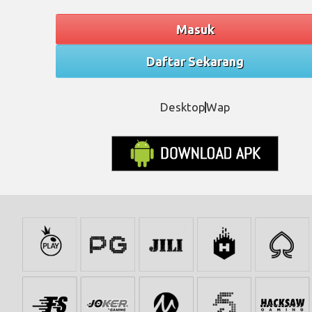
Masuk
Daftar Sekarang
Desktop
Wap