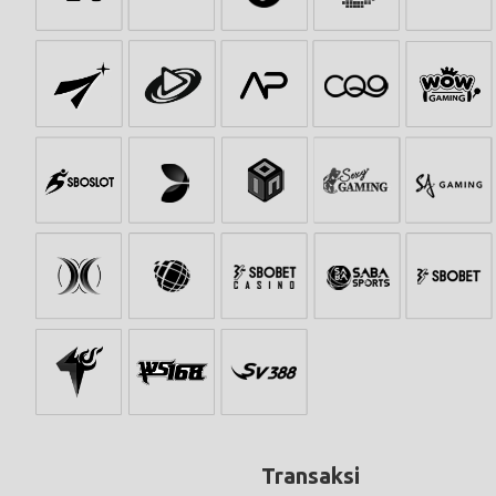
Transaksi