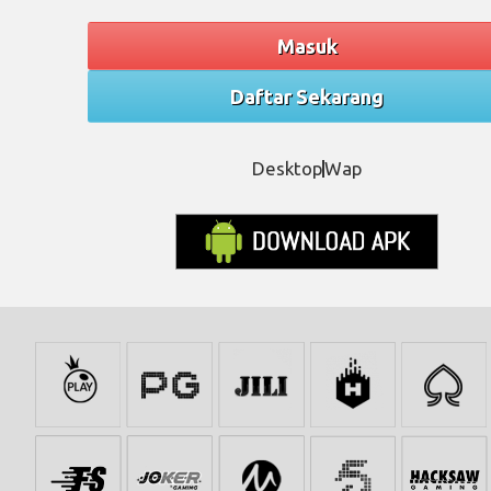
Masuk
Daftar Sekarang
Desktop
Wap