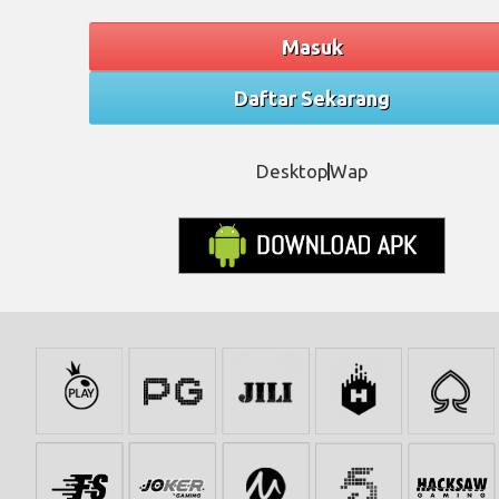
Masuk
Daftar Sekarang
Desktop
Wap