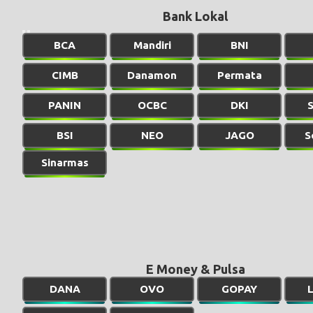
Bank Lokal
BCA
Mandiri
BNI
CIMB
Danamon
Permata
PANIN
OCBC
DKI
BSI
NEO
JAGO
S
Sinarmas
E Money & Pulsa
DANA
OVO
GOPAY
L