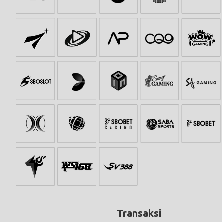
Transaksi