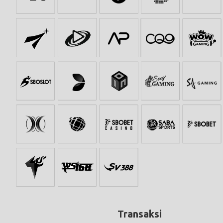
Transaksi