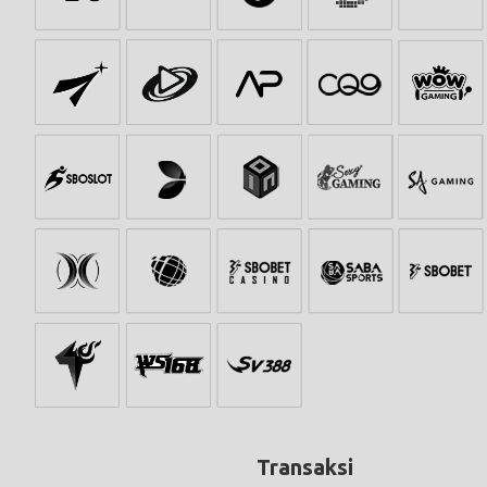
Transaksi